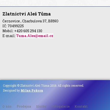
Zlatnictví Aleš Tůma
Černovice , Charbulova 37, BRNO
IČ: 70499225
Mobil: +420 605 294 130
E-mail:
Tuma.Ales@email.cz
Copyright © Zlatnictví Aleš Tůma 2016. All rights reserved.
Designed by
Milan Pokora
O nás
Prodejna
Služby
Fotogalerie
Kontakt