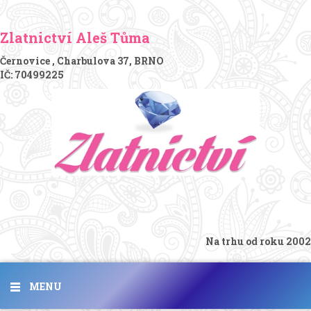
Zlatnictví Aleš Tůma
Černovice , Charbulova 37, BRNO
IČ: 70499225
Na trhu od roku 2002
MENU