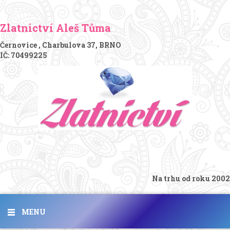
Zlatnictví Aleš Tůma
Černovice , Charbulova 37, BRNO
IČ: 70499225
Na trhu od roku 2002
MENU