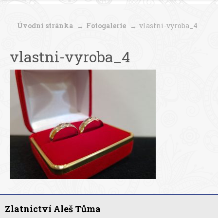
Úvodní stránka
Fotogalerie
vlastni-vyroba_4
vlastni-vyroba_4
Zlatnictví Aleš Tůma