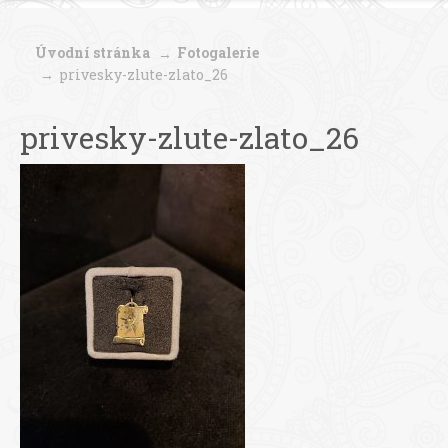
Úvodní stránka
Fotogalerie
privesky-zlute-zlato_26
privesky-zlute-zlato_26