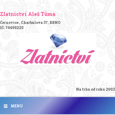
Zlatnictví Aleš Tůma
Černovice , Charbulova 37, BRNO
IČ: 70499225
Na trhu od roku 2002
MENU