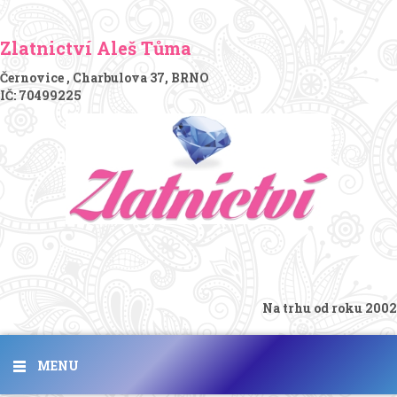
Zlatnictví Aleš Tůma
Černovice , Charbulova 37, BRNO
IČ: 70499225
Na trhu od roku 2002
MENU