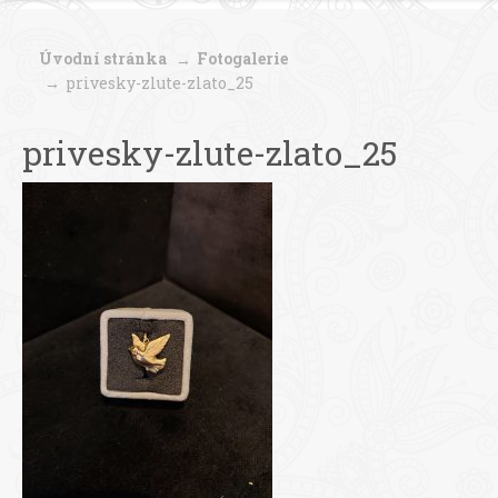
Úvodní stránka
Fotogalerie
privesky-zlute-zlato_25
privesky-zlute-zlato_25