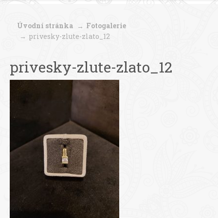
Úvodní stránka
Fotogalerie
privesky-zlute-zlato_12
privesky-zlute-zlato_12