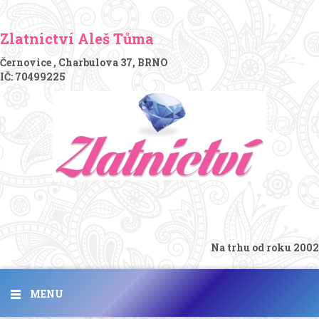
Zlatnictví Aleš Tůma
Černovice , Charbulova 37, BRNO
IČ: 70499225
Na trhu od roku 2002
MENU