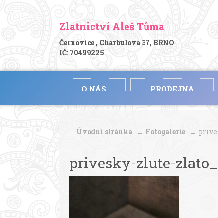
Zlatnictví Aleš Tůma
Černovice , Charbulova 37, BRNO
IČ: 70499225
O NÁS
PRODEJNA
Úvodní stránka
Fotogalerie
prive
privesky-zlute-zlato