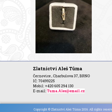
Zlatnictví Aleš Tůma
Černovice , Charbulova 37, BRNO
IČ: 70499225
Mobil: +420 605 294 130
E-mail:
Tuma.Ales@email.cz
Copyright © Zlatnictví Aleš Tůma 2016. All rights reserv