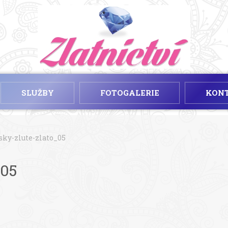
SLUŽBY
FOTOGALERIE
KON
sky-zlute-zlato_05
_05