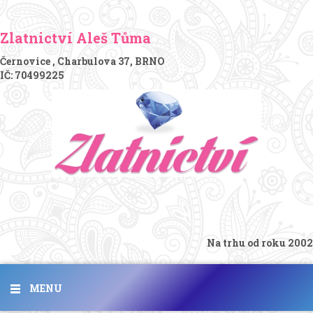
Zlatnictví Aleš Tůma
Černovice , Charbulova 37, BRNO
IČ: 70499225
Na trhu od roku 2002
MENU