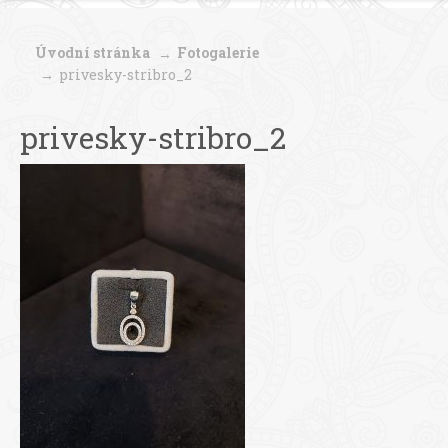
Úvodní stránka
Fotogalerie
privesky-stribro_2
privesky-stribro_2