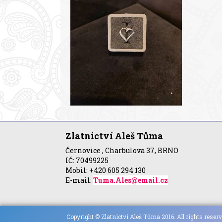
Zlatnictví Aleš Tůma
Černovice , Charbulova 37, BRNO
IČ: 70499225
Mobil: +420 605 294 130
E-mail:
Tuma.Ales@email.cz
Copyright © Zlatnictví Aleš Tůma 2016. All rights reserv