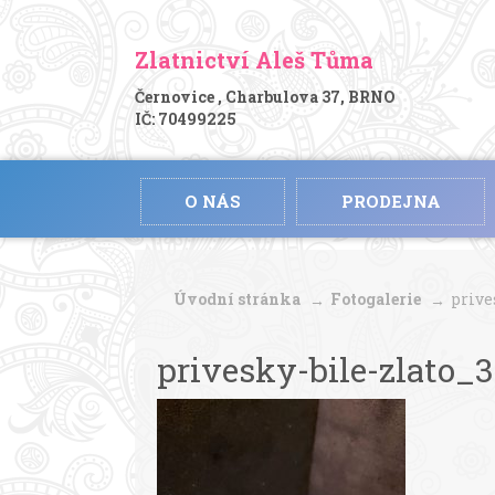
Zlatnictví Aleš Tůma
Černovice , Charbulova 37, BRNO
IČ: 70499225
O NÁS
PRODEJNA
Úvodní stránka
Fotogalerie
prive
privesky-bile-zlato_