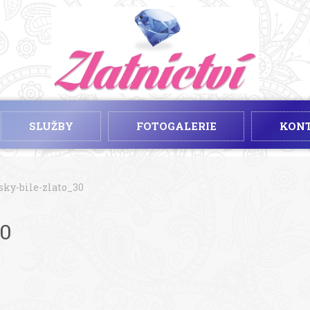
SLUŽBY
FOTOGALERIE
KON
sky-bile-zlato_30
30