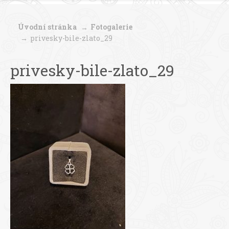
Úvodní stránka
Fotogalerie
privesky-bile-zlato_29
privesky-bile-zlato_29