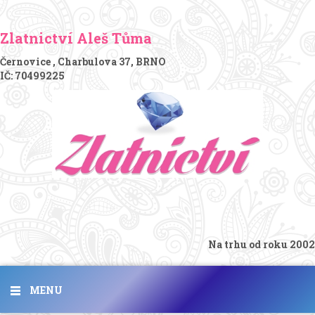
Zlatnictví Aleš Tůma
Černovice , Charbulova 37, BRNO
IČ: 70499225
Na trhu od roku 2002
MENU