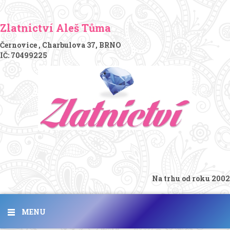
Zlatnictví Aleš Tůma
Černovice , Charbulova 37, BRNO
IČ: 70499225
Na trhu od roku 2002
MENU