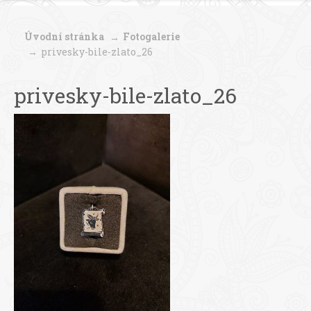
Úvodní stránka
Fotogalerie
privesky-bile-zlato_26
privesky-bile-zlato_26