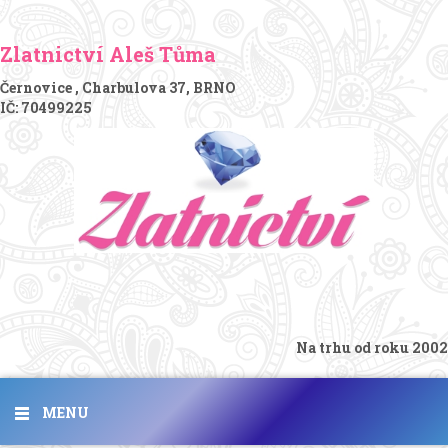
Zlatnictví Aleš Tůma
Černovice , Charbulova 37, BRNO
IČ: 70499225
Na trhu od roku 2002
MENU