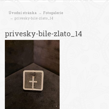
Úvodní stránka
Fotogalerie
privesky-bile-zlato_14
privesky-bile-zlato_14