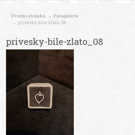
Úvodní stránka
Fotogalerie
privesky-bile-zlato_08
privesky-bile-zlato_08