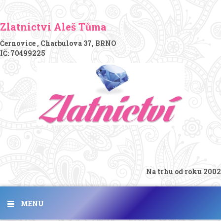
Zlatnictví Aleš Tůma
Černovice , Charbulova 37, BRNO
IČ: 70499225
Na trhu od roku 2002
MENU