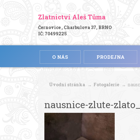
Zlatnictví Aleš Tůma
Černovice , Charbulova 37, BRNO
IČ: 70499225
O NÁS
PRODEJNA
Úvodní stránka
Fotogalerie
nausn
nausnice-zlute-zlato