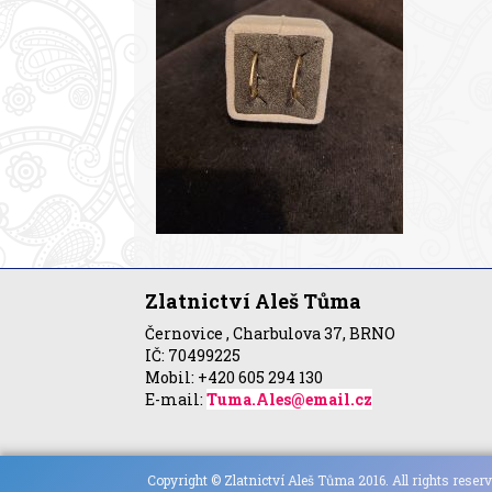
Zlatnictví Aleš Tůma
Černovice , Charbulova 37, BRNO
IČ: 70499225
Mobil: +420 605 294 130
E-mail:
Tuma.Ales@email.cz
Copyright © Zlatnictví Aleš Tůma 2016. All rights reserv