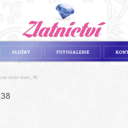
SLUŽBY
FOTOGALERIE
KON
ice-zlute-zlato_38
_38