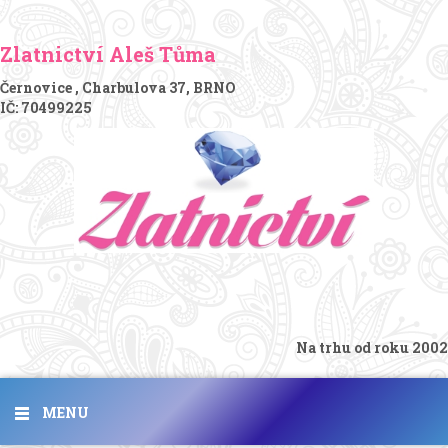
Zlatnictví Aleš Tůma
Černovice , Charbulova 37, BRNO
IČ: 70499225
Na trhu od roku 2002
MENU