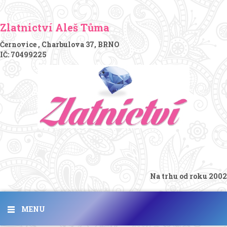
Zlatnictví Aleš Tůma
Černovice , Charbulova 37, BRNO
IČ: 70499225
Na trhu od roku 2002
MENU