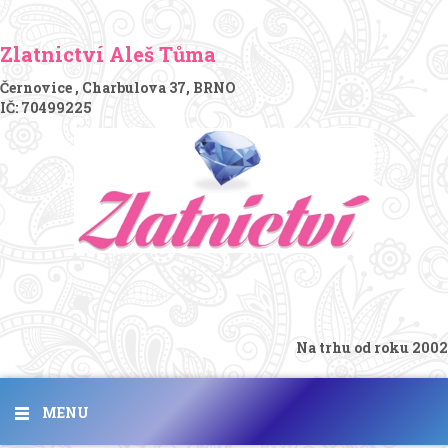
Zlatnictví Aleš Tůma
Černovice , Charbulova 37, BRNO
IČ: 70499225
Na trhu od roku 2002
MENU