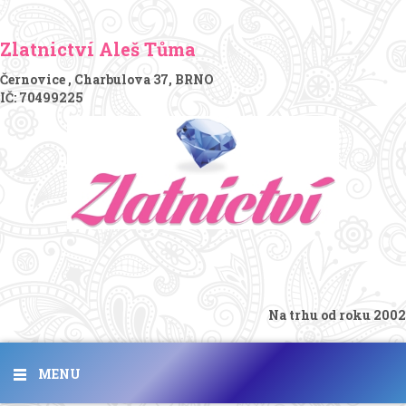
Zlatnictví Aleš Tůma
Černovice , Charbulova 37, BRNO
IČ: 70499225
Na trhu od roku 2002
MENU