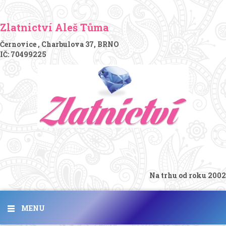
Zlatnictví Aleš Tůma
Černovice , Charbulova 37, BRNO
IČ: 70499225
Na trhu od roku 2002
MENU