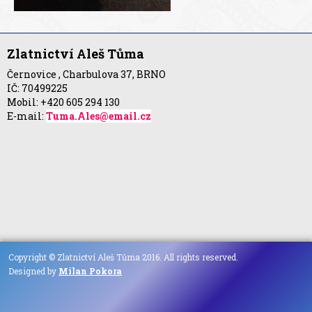
Zlatnictví Aleš Tůma
Černovice , Charbulova 37, BRNO
IČ: 70499225
Mobil: +420 605 294 130
E-mail:
Tuma.Ales@email.cz
Copyright © Zlatnictví Aleš Tůma 2016. All rights reserved.
Designed by
Milan Pokora