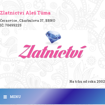
Zlatnictví Aleš Tůma
Černovice , Charbulova 37, BRNO
IČ: 70499225
Na trhu od roku 2002
MENU