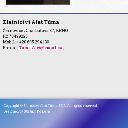
Zlatnictví Aleš Tůma
Černovice , Charbulova 37, BRNO
IČ: 70499225
Mobil: +420 605 294 130
E-mail:
Tuma.Ales@email.cz
Copyright © Zlatnictví Aleš Tůma 2016. All rights reserved.
Designed by
Milan Pokora