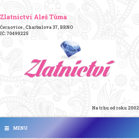
Zlatnictví Aleš Tůma
Černovice , Charbulova 37, BRNO
IČ: 70499225
Na trhu od roku 2002
MENU