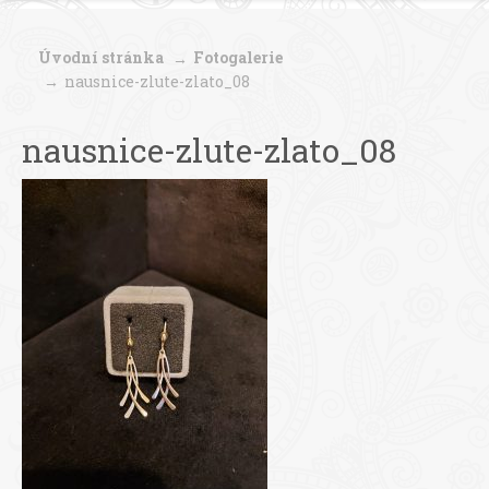
Úvodní stránka
Fotogalerie
nausnice-zlute-zlato_08
nausnice-zlute-zlato_08