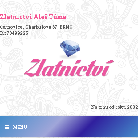
Zlatnictví Aleš Tůma
Černovice , Charbulova 37, BRNO
IČ: 70499225
Na trhu od roku 2002
MENU