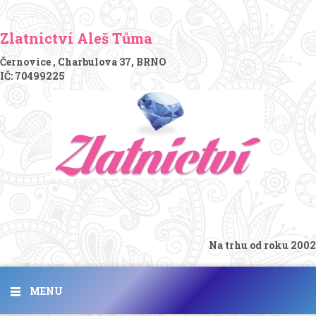
Zlatnictví Aleš Tůma
Černovice , Charbulova 37, BRNO
IČ: 70499225
Na trhu od roku 2002
MENU