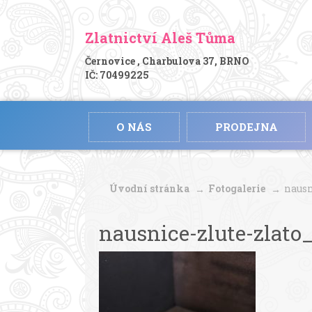
Zlatnictví Aleš Tůma
Černovice , Charbulova 37, BRNO
IČ: 70499225
O NÁS
PRODEJNA
Úvodní stránka
Fotogalerie
nausn
nausnice-zlute-zlato