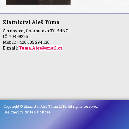
Zlatnictví Aleš Tůma
Černovice , Charbulova 37, BRNO
IČ: 70499225
Mobil: +420 605 294 130
E-mail:
Tuma.Ales@email.cz
Copyright © Zlatnictví Aleš Tůma 2016. All rights reserved.
Designed by
Milan Pokora