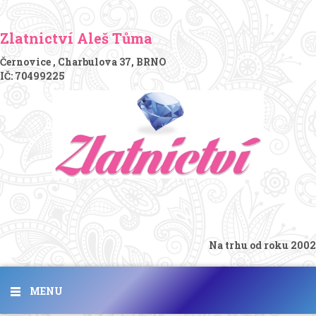
Zlatnictví Aleš Tůma
Černovice , Charbulova 37, BRNO
IČ: 70499225
Na trhu od roku 2002
MENU