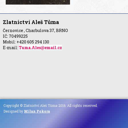
Zlatnictví Aleš Tůma
Černovice , Charbulova 37, BRNO
IČ: 70499225
Mobil: +420 605 294 130
E-mail:
Tuma.Ales@email.cz
Copyright © Zlatnictví Aleš Tůma 2016. All rights reserved.
Designed by
Milan Pokora