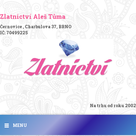
Zlatnictví Aleš Tůma
Černovice , Charbulova 37, BRNO
IČ: 70499225
Na trhu od roku 2002
MENU