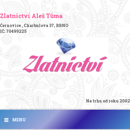
Zlatnictví Aleš Tůma
Černovice , Charbulova 37, BRNO
IČ: 70499225
Na trhu od roku 2002
MENU