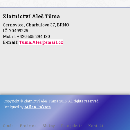
Zlatnictví Aleš Tůma
Černovice , Charbulova 37, BRNO
IČ: 70499225
Mobil: +420 605 294 130
E-mail:
Tuma.Ales@email.cz
Copyright © Zlatnictví Aleš Tůma 2016. All rights reserved.
Designed by
Milan Pokora
O nás
Prodejna
Služby
Fotogalerie
Kontakt