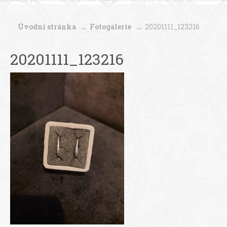
Úvodní stránka
Fotogalerie
20201111_123216
20201111_123216