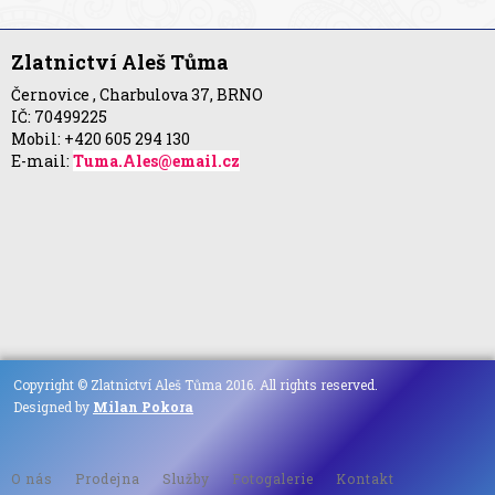
Zlatnictví Aleš Tůma
Černovice , Charbulova 37, BRNO
IČ: 70499225
Mobil: +420 605 294 130
E-mail:
Tuma.Ales@email.cz
Copyright © Zlatnictví Aleš Tůma 2016. All rights reserved.
Designed by
Milan Pokora
O nás
Prodejna
Služby
Fotogalerie
Kontakt