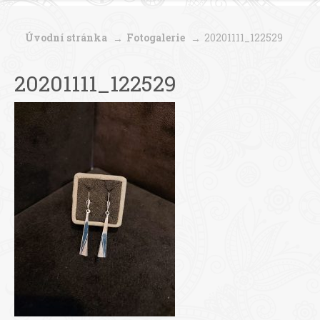
Úvodní stránka
Fotogalerie
20201111_122529
20201111_122529