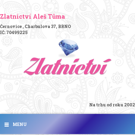
Zlatnictví Aleš Tůma
Černovice , Charbulova 37, BRNO
IČ: 70499225
Na trhu od roku 2002
MENU