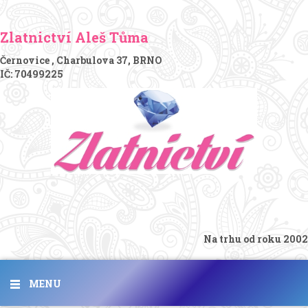
Zlatnictví Aleš Tůma
Černovice , Charbulova 37, BRNO
IČ: 70499225
Na trhu od roku 2002
MENU