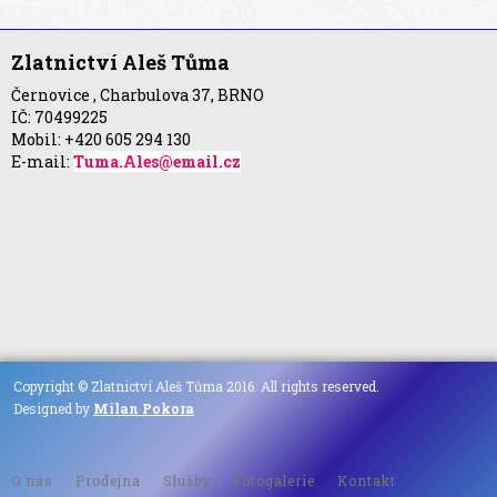
Zlatnictví Aleš Tůma
Černovice , Charbulova 37, BRNO
IČ: 70499225
Mobil: +420 605 294 130
E-mail:
Tuma.Ales@email.cz
Copyright © Zlatnictví Aleš Tůma 2016. All rights reserved.
Designed by
Milan Pokora
O nás
Prodejna
Služby
Fotogalerie
Kontakt