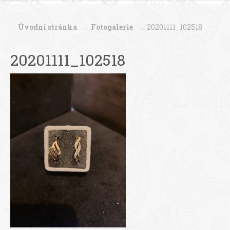
Úvodní stránka
Fotogalerie
20201111_102518
20201111_102518