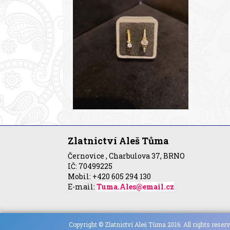
Zlatnictví Aleš Tůma
Černovice , Charbulova 37, BRNO
IČ: 70499225
Mobil: +420 605 294 130
E-mail:
Tuma.Ales@email.cz
Copyright © Zlatnictví Aleš Tůma 2016. All rights reserv