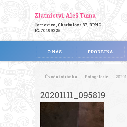
Zlatnictví Aleš Tůma
Černovice , Charbulova 37, BRNO
IČ: 70499225
O NÁS
PRODEJNA
Úvodní stránka
Fotogalerie
20201
20201111_095819