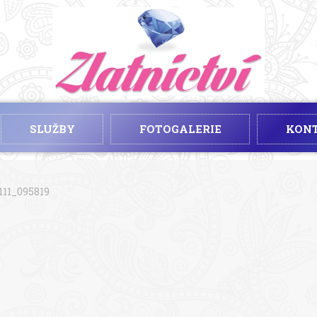
SLUŽBY
FOTOGALERIE
KON
111_095819