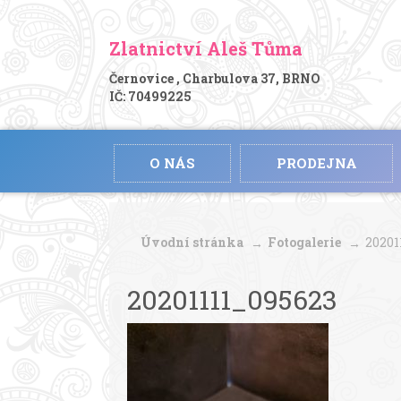
Zlatnictví Aleš Tůma
Černovice , Charbulova 37, BRNO
IČ: 70499225
O NÁS
PRODEJNA
Úvodní stránka
Fotogalerie
20201
20201111_095623