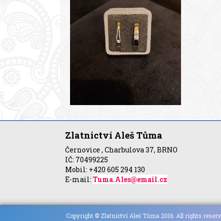
Zlatnictví Aleš Tůma
Černovice , Charbulova 37, BRNO
IČ: 70499225
Mobil: +420 605 294 130
E-mail:
Tuma.Ales@email.cz
Copyright © Zlatnictví Aleš Tůma 2016. All rights reserv