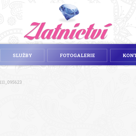
SLUŽBY
FOTOGALERIE
KON
111_095623