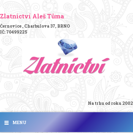
Zlatnictví Aleš Tůma
Černovice , Charbulova 37, BRNO
IČ: 70499225
Na trhu od roku 2002
MENU