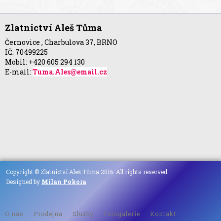
Zlatnictví Aleš Tůma
Černovice , Charbulova 37, BRNO
IČ: 70499225
Mobil: +420 605 294 130
E-mail:
Tuma.Ales@email.cz
Copyright © Zlatnictví Aleš Tůma 2016. All rights reserved.
Designed by
Milan Pokora
O nás
Prodejna
Služby
Fotogalerie
Kontakt