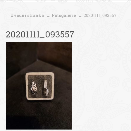
Úvodní stránka
Fotogalerie
20201111_093557
20201111_093557