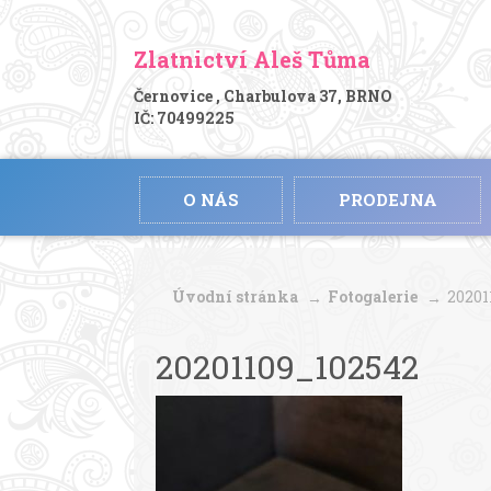
Zlatnictví Aleš Tůma
Černovice , Charbulova 37, BRNO
IČ: 70499225
O NÁS
PRODEJNA
Úvodní stránka
Fotogalerie
20201
20201109_102542