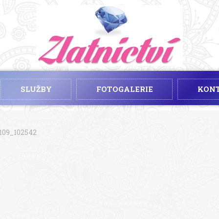
SLUŽBY
FOTOGALERIE
KON
109_102542