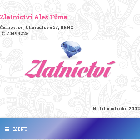
Zlatnictví Aleš Tůma
Černovice , Charbulova 37, BRNO
IČ: 70499225
Na trhu od roku 2002
MENU