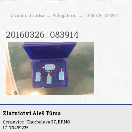
Úvodní stránka
Fotogalerie
20160326_083914
20160326_083914
Zlatnictví Aleš Tůma
Černovice , Charbulova 37, BRNO
IČ: 70499225