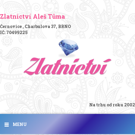
Zlatnictví Aleš Tůma
Černovice , Charbulova 37, BRNO
IČ: 70499225
Na trhu od roku 2002
MENU