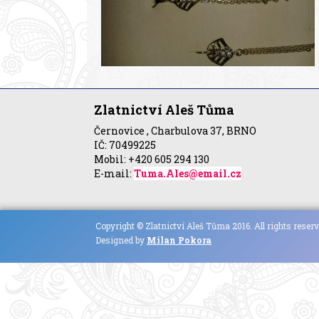
Zlatnictví Aleš Tůma
Černovice , Charbulova 37, BRNO
IČ: 70499225
Mobil: +420 605 294 130
E-mail:
Tuma.Ales@email.cz
Copyright © Zlatnictví Aleš Tůma 2016. All rights reserv
Designed by
Milan Pokora