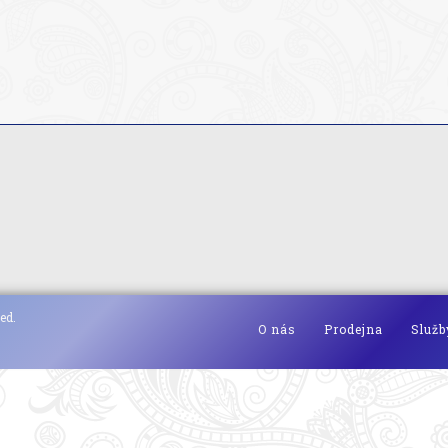
ed.
O nás
Prodejna
Služb