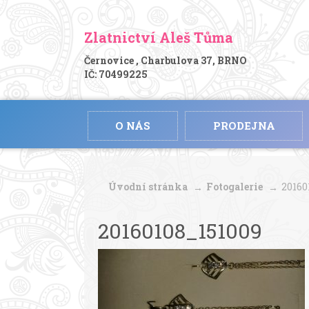
Zlatnictví Aleš Tůma
Černovice , Charbulova 37, BRNO
IČ: 70499225
O NÁS
PRODEJNA
Úvodní stránka
Fotogalerie
20160
20160108_151009