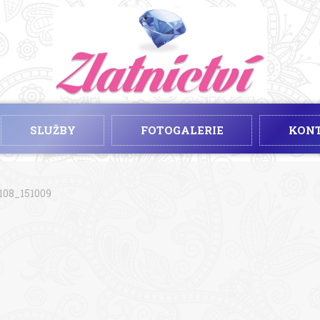
SLUŽBY
FOTOGALERIE
KON
108_151009