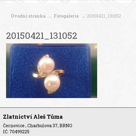
Úvodní stránka
Fotogalerie
20150421_131052
20150421_131052
Zlatnictví Aleš Tůma
Černovice , Charbulova 37, BRNO
IČ: 70499225