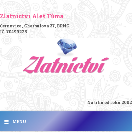
Zlatnictví Aleš Tůma
Černovice , Charbulova 37, BRNO
IČ: 70499225
Na trhu od roku 2002
MENU