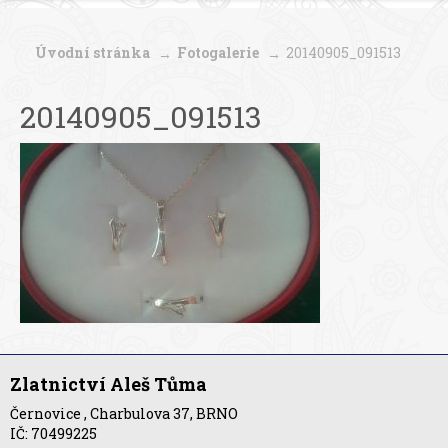
Úvodní stránka
Fotogalerie
20140905_091513
20140905_091513
Zlatnictví Aleš Tůma
Černovice , Charbulova 37, BRNO
IČ: 70499225