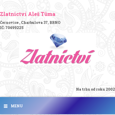
Zlatnictví Aleš Tůma
Černovice , Charbulova 37, BRNO
IČ: 70499225
Na trhu od roku 2002
MENU